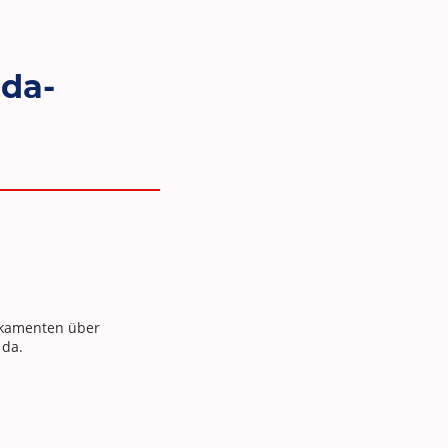
lda-
dikamenten über
 da.