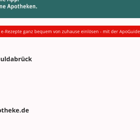
t e-Rezepte ganz bequem von zuhause einlösen - mit der ApoGuid
Fuldabrück
otheke.de